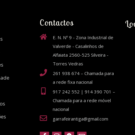
Contactos
Lo
E. N. Nº 9 - Zona Industrial de
s
Valverde - Casalinhos de
o
Alfaiata 2560-525 Silveira -
Torres Vedras
es
261 938 674 – Chamada para
dade
a rede fixa nacional
917 242 552 | 914 390 701 –
Chamada para a rede móvel
ios
nacional
ões
garrafeirantiga@gmail.com