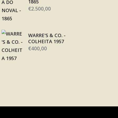
1865
€
2.500,00
WARRE'S & CO. -
COLHEITA 1957
€
400,00