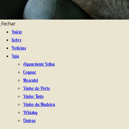
Fechar
Início
Sobre
Notícias
Loja
Aguardente Velha
Cognac
Moscatel
Vinho do Porto
Vinho Tinto
Vinho da Madeira
Whisky
Outras