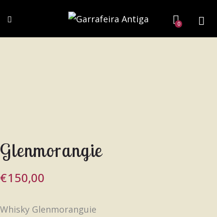
0
Glenmorangie
€
150,00
Whisky Glenmoranguie