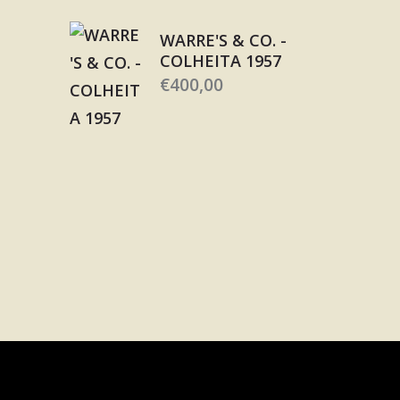
WARRE'S & CO. -
COLHEITA 1957
€
400,00