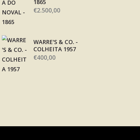
1865
€
2.500,00
WARRE'S & CO. -
COLHEITA 1957
€
400,00