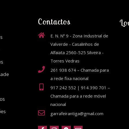
Contactos
Lo
E. N. Nº 9 - Zona Industrial de
s
Valverde - Casalinhos de
o
Alfaiata 2560-525 Silveira -
Torres Vedras
es
261 938 674 – Chamada para
dade
a rede fixa nacional
917 242 552 | 914 390 701 –
Chamada para a rede móvel
ios
nacional
ões
garrafeirantiga@gmail.com