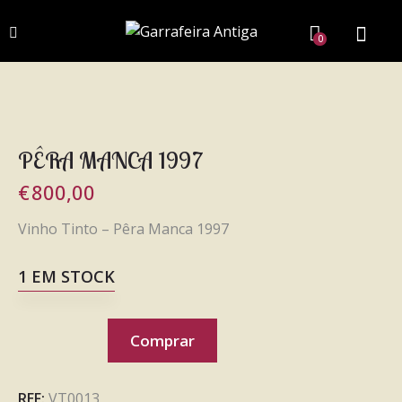
0
PÊRA MANCA 1997
€
800,00
Vinho Tinto – Pêra Manca 1997
1 EM STOCK
Comprar
REF:
VT0013