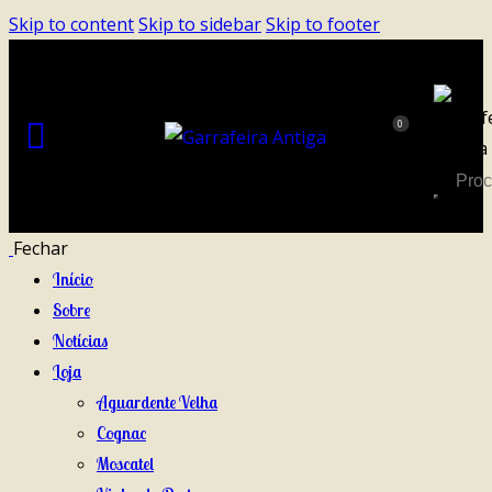
Skip to content
Skip to sidebar
Skip to footer
0
Fechar
Início
Sobre
Notícias
Loja
Aguardente Velha
Cognac
Moscatel