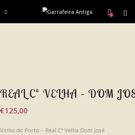
0
REAL Cª VELHA – DOM JO
€
125,00
Vinho do Porto – Real Cª Velha Dom José