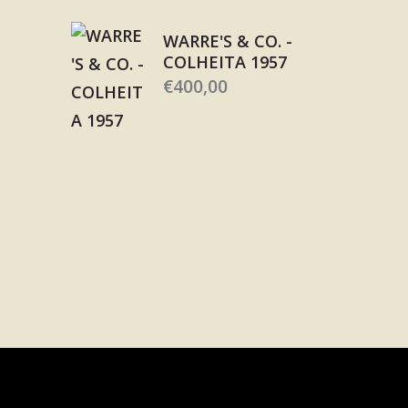
WARRE'S & CO. -
COLHEITA 1957
€
400,00