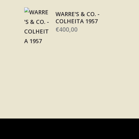
WARRE'S & CO. -
COLHEITA 1957
€
400,00