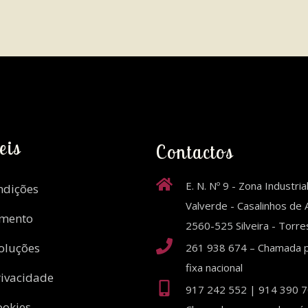
eis
Contactos
E. N. Nº 9 - Zona Industria
ndições
Valverde - Casalinhos de A
amento
2560-525 Silveira - Torr
oluções
261 938 674 – Chamada p
fixa nacional
rivacidade
917 242 552 | 914 390 7
ookies