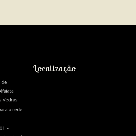
Localização
l de
lfaiata
es Vedras
ara a rede
01 –