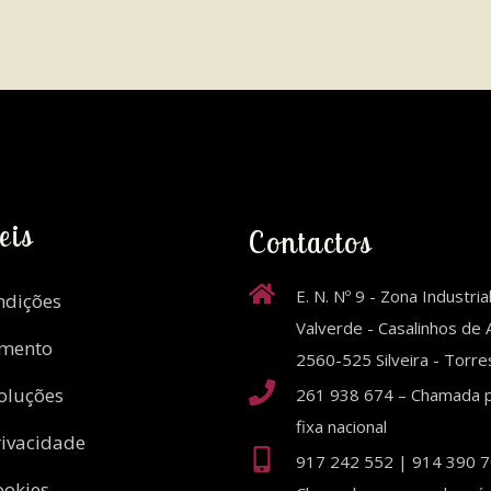
eis
Contactos
E. N. Nº 9 - Zona Industria
ndições
Valverde - Casalinhos de A
amento
2560-525 Silveira - Torr
oluções
261 938 674 – Chamada p
fixa nacional
rivacidade
917 242 552 | 914 390 7
ookies