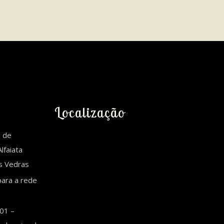
Localização
l de
lfaiata
es Vedras
ara a rede
01 –