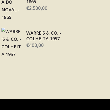
1865
€
2.500,00
WARRE'S & CO. -
COLHEITA 1957
€
400,00