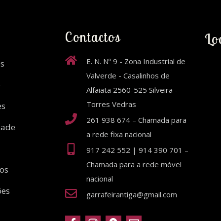
Contactos
Lo
E. N. Nº 9 - Zona Industrial de
s
Valverde - Casalinhos de
o
Alfaiata 2560-525 Silveira -
Torres Vedras
es
261 938 674 – Chamada para
dade
a rede fixa nacional
917 242 552 | 914 390 701 –
Chamada para a rede móvel
ios
nacional
ões
garrafeirantiga@gmail.com