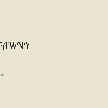
 TAWNY
ny