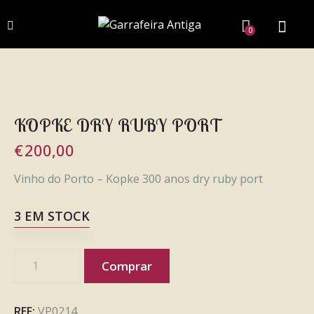
0
KOPKE DRY RUBY PORT
€
200,00
Vinho do Porto – Kopke 300 anos dry ruby port
3 EM STOCK
Comprar
REF:
VP0214