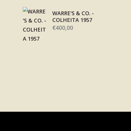
WARRE'S & CO. -
COLHEITA 1957
€
400,00