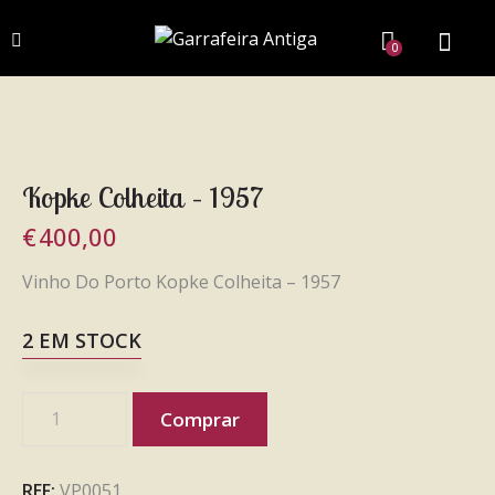
0
Kopke Colheita – 1957
€
400,00
Vinho Do Porto Kopke Colheita – 1957
2 EM STOCK
Comprar
REF:
VP0051