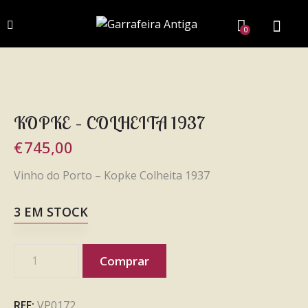
0
KOPKE – COLHEITA 1937
€
745,00
Vinho do Porto – Kopke Colheita 1937
3 EM STOCK
Comprar
REF:
VP0172