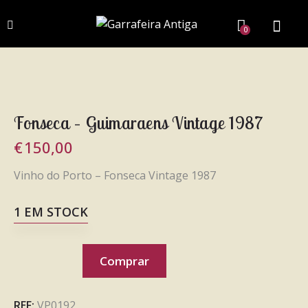
0
Fonseca – Guimaraens Vintage 1987
€
150,00
Vinho do Porto – Fonseca Vintage 1987
1 EM STOCK
Comprar
REF:
VP0192