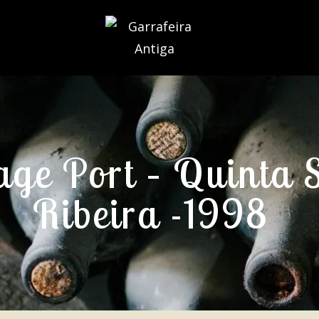
age Port – Quinta 
Ribeira -1998