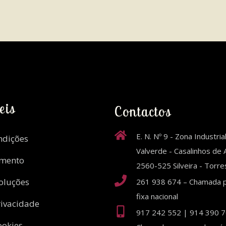
eis
Contactos
E. N. Nº 9 - Zona Industria
ndições
Valverde - Casalinhos de A
amento
2560-525 Silveira - Torr
oluções
261 938 674 – Chamada p
fixa nacional
rivacidade
917 242 552 | 914 390 7
ookies