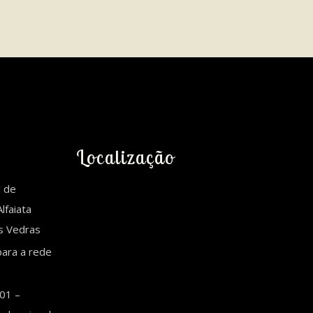
Localização
l de
lfaiata
es Vedras
ara a rede
01 –