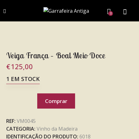
0
Veiga França – Boal Meio Doce
€
125,00
1 EM STOCK
Comprar
REF:
VM0045
CATEGORIA:
Vinho da Madeira
IDENTIFICAÇÃO DO PRODUTO:
6018