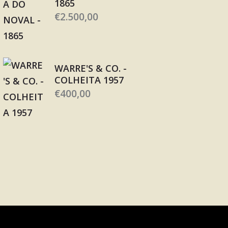
1865
€
2.500,00
WARRE'S & CO. -
COLHEITA 1957
€
400,00