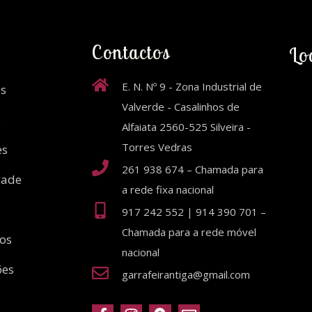
Contactos
Lo
E. N. Nº 9 - Zona Industrial de
s
Valverde - Casalinhos de
o
Alfaiata 2560-525 Silveira -
Torres Vedras
es
261 938 674 – Chamada para
dade
a rede fixa nacional
917 242 552 | 914 390 701 –
Chamada para a rede móvel
ios
nacional
ões
garrafeirantiga@gmail.com