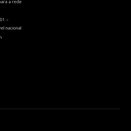
ara a rede
01 –
l nacional
m