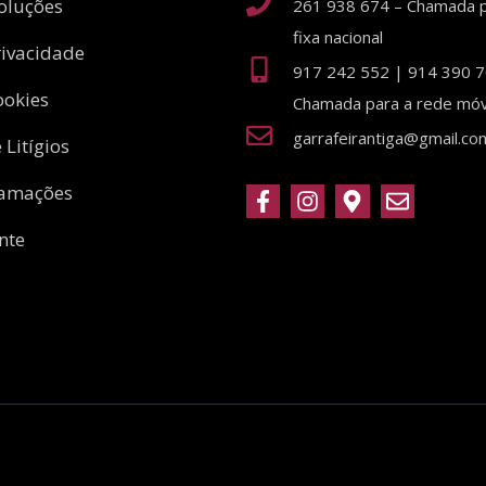
oluções
261 938 674 – Chamada p
fixa nacional
rivacidade
917 242 552 | 914 390 7
ookies
Chamada para a rede móve
garrafeirantiga@gmail.co
 Litígios
lamações
nte