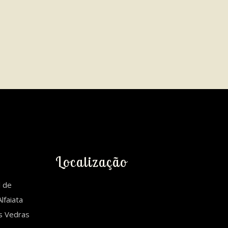
Localização
l de
lfaiata
es Vedras