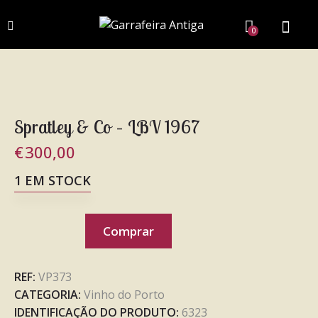
0
Spratley & Co – LBV 1967
€
300,00
1 EM STOCK
Comprar
REF:
VP373
CATEGORIA:
Vinho do Porto
IDENTIFICAÇÃO DO PRODUTO:
6323