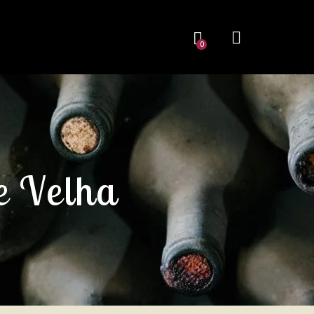
0
e Velha