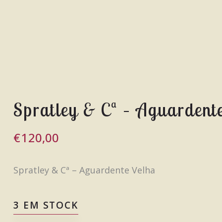
Spratley & Cª – Aguardent
€
120,00
Spratley & Cª – Aguardente Velha
3 EM STOCK