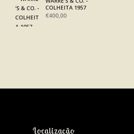
WARRE'S & CO. -
COLHEITA 1957
€
400,00
Localização