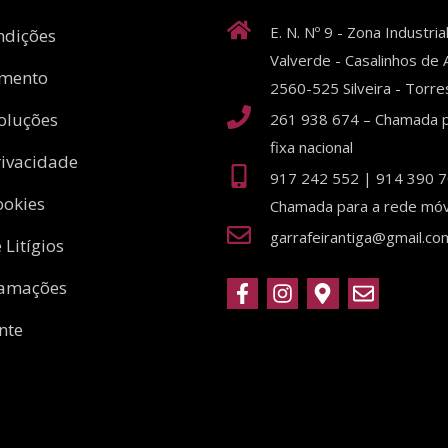
E. N. Nº 9 - Zona Industria
ndições
Valverde - Casalinhos de A
amento
2560-525 Silveira - Torr
oluções
261 938 674 – Chamada p
fixa nacional
rivacidade
917 242 552 | 914 390 7
ookies
Chamada para a rede móve
garrafeirantiga@gmail.co
 Litígios
lamações
nte