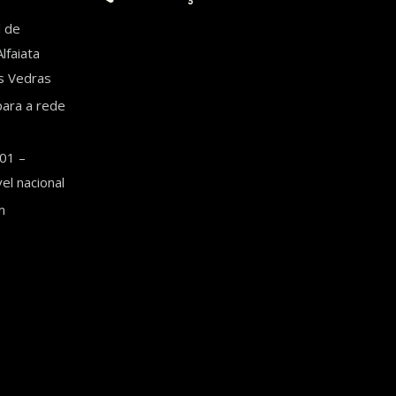
l de
lfaiata
es Vedras
ara a rede
01 –
l nacional
m