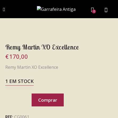
0
Remy Martin XO Excellence
€
170,00
Remy Martin XO Excellence
1 EM STOCK
Comprar
REF:
CG0061