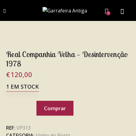
0
Real Companhia Velha – Desintervenção
1978
€
120,00
1 EM STOCK
Comprar
REF:
VP313
CATEGORIA:
Vinho do Porto