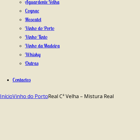
Aguardente Velha
Cognac
Moscatel
Vinho do Porto
Vinho Tinto
Vinho da Madeira
Whisky
Outras
Contactos
Início
Vinho do Porto
Real Cª Velha – Mistura Real