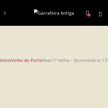
0
Início
Vinho do Porto
Real Cª Velha – Bicentenário 17