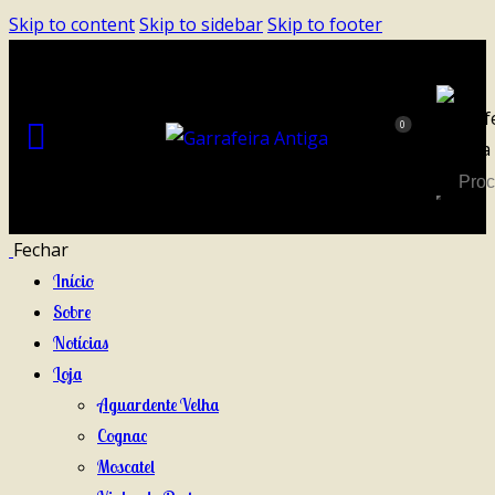
Skip to content
Skip to sidebar
Skip to footer
0
Fechar
Início
Sobre
Notícias
Loja
Aguardente Velha
Cognac
Moscatel