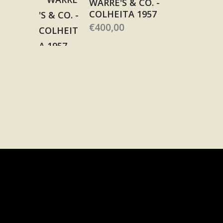
WARRE'S & CO. -
COLHEITA 1957
€
400,00