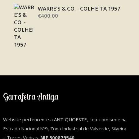
WARRE'S & CO. - COLHEITA 1957
€
400,00
Garrafeira Antiga
Website pertencente a ANTIQUOESTE, Lda. com sede na
Estrada Nacional Nº9, Zona Industrial de Valverde, Silveira
– Torres Vedras.
NIF 500879540