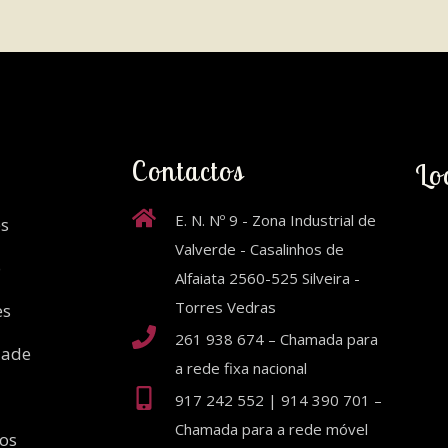
Contactos
Lo
E. N. Nº 9 - Zona Industrial de
s
Valverde - Casalinhos de
o
Alfaiata 2560-525 Silveira -
Torres Vedras
es
261 938 674 – Chamada para
dade
a rede fixa nacional
917 242 552 | 914 390 701 –
Chamada para a rede móvel
ios