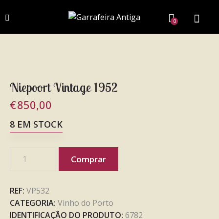
0
Niepoort Vintage 1952
€
850,00
8 EM STOCK
Comprar
REF:
VP532
CATEGORIA:
Vinho do Porto
IDENTIFICAÇÃO DO PRODUTO:
6782