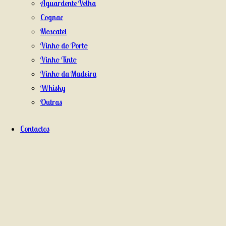
Aguardente Velha
Cognac
Moscatel
Vinho do Porto
Vinho Tinto
Vinho da Madeira
Whisky
Outras
Contactos