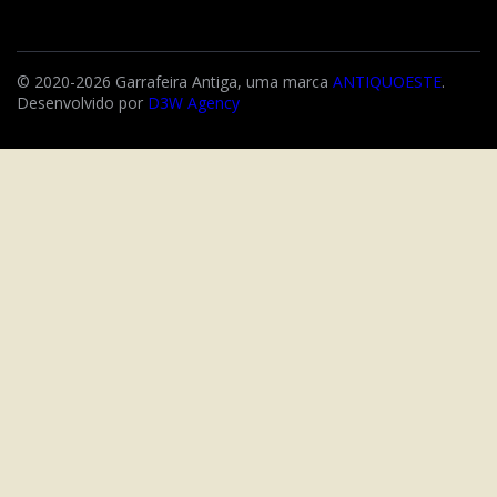
© 2020-2026 Garrafeira Antiga, uma marca
ANTIQUOESTE
.
Desenvolvido por
D3W Agency