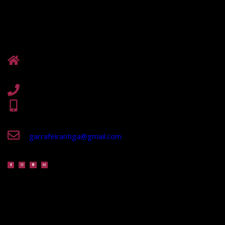
Contactos
E. N. Nº 9 - Zona Industrial de Valverde - Casalinhos de
Alfaiata 2560-525 Silveira - Torres Vedras
261 938 674 – Chamada para a rede fixa nacional
917 242 552 | 914 390 701 – Chamada para a rede
móvel nacional
garrafeirantiga@gmail.com
Localização