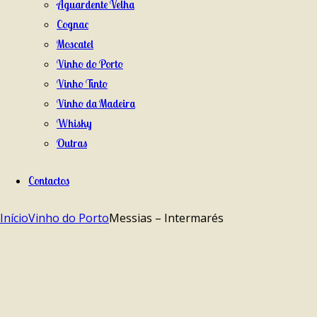
Aguardente Velha
Cognac
Moscatel
Vinho do Porto
Vinho Tinto
Vinho da Madeira
Whisky
Outras
Contactos
Início
Vinho do Porto
Messias – Intermarés