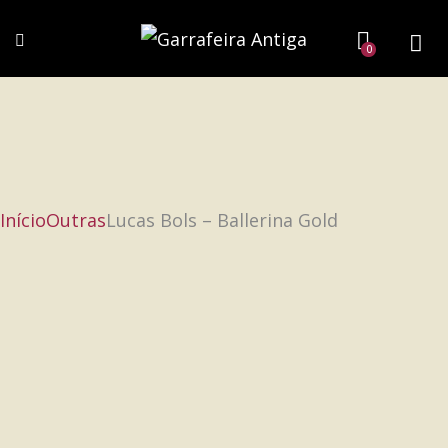
0
Início
Outras
Lucas Bols – Ballerina Gold