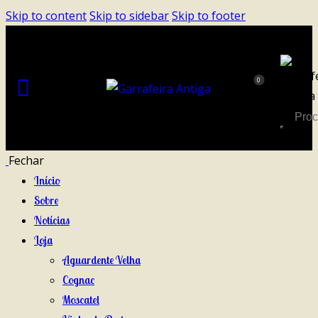
Skip to content
Skip to sidebar
Skip to footer
0
Fechar
Início
Sobre
Notícias
Loja
Aguardente Velha
Cognac
Moscatel