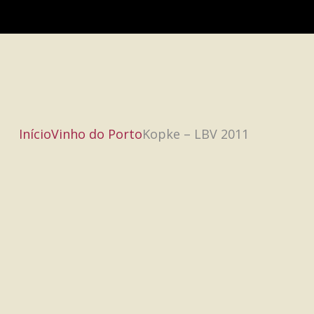
Início
Vinho do Porto
Kopke – LBV 2011