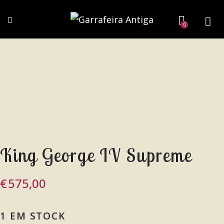
0
King George IV Supreme
€
575,00
1 EM STOCK