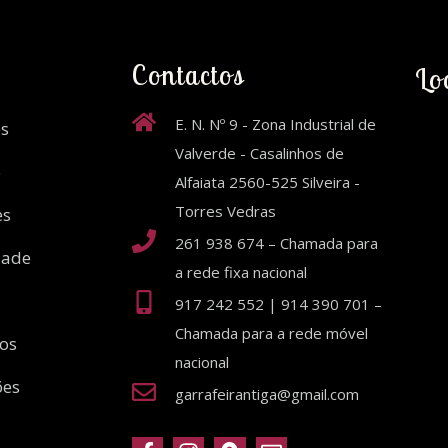
Contactos
Lo
E. N. Nº 9 - Zona Industrial de
s
Valverde - Casalinhos de
o
Alfaiata 2560-525 Silveira -
Torres Vedras
es
261 938 674 – Chamada para
dade
a rede fixa nacional
917 242 552 | 914 390 701 –
Chamada para a rede móvel
ios
nacional
ões
garrafeirantiga@gmail.com