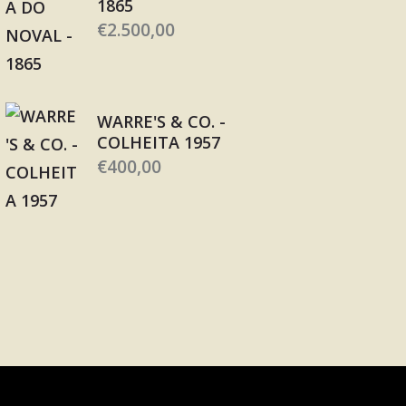
1865
€
2.500,00
WARRE'S & CO. -
COLHEITA 1957
€
400,00