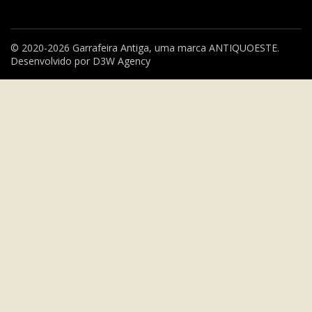
© 2020-2026 Garrafeira Antiga, uma marca
ANTIQUOESTE
.
Desenvolvido por
D3W Agency