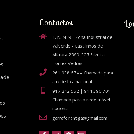
Contactos
Lo
E. N. Nº 9 - Zona Industrial de
s
Valverde - Casalinhos de
o
Alfaiata 2560-525 Silveira -
Torres Vedras
es
261 938 674 – Chamada para
dade
a rede fixa nacional
917 242 552 | 914 390 701 –
Chamada para a rede móvel
ios
nacional
ões
garrafeirantiga@gmail.com