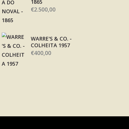
1865
€
2.500,00
WARRE'S & CO. -
COLHEITA 1957
€
400,00