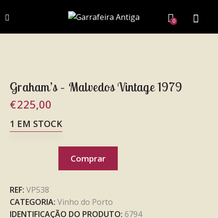
0
Graham’s – Malvedos Vintage 1979
€
225,00
1 EM STOCK
Comprar
REF:
VP538
CATEGORIA:
Vinho do Porto
IDENTIFICAÇÃO DO PRODUTO:
6794