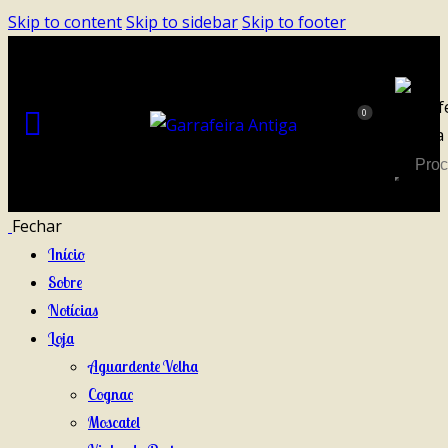
Skip to content
Skip to sidebar
Skip to footer
0
Fechar
Início
Sobre
Notícias
Loja
Aguardente Velha
Cognac
Moscatel