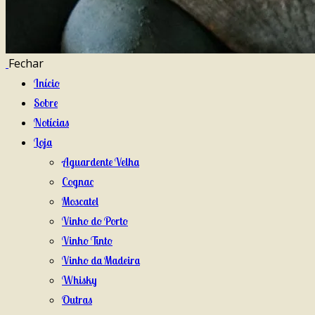
Fechar
Início
Sobre
Notícias
Loja
Aguardente Velha
Cognac
Moscatel
Vinho do Porto
Vinho Tinto
Vinho da Madeira
Whisky
Outras