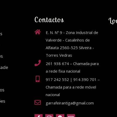
Contactos
Lo
E. N. Nº 9 - Zona Industrial de
s
Valverde - Casalinhos de
o
Alfaiata 2560-525 Silveira -
Torres Vedras
es
261 938 674 – Chamada para
dade
a rede fixa nacional
917 242 552 | 914 390 701 –
Chamada para a rede móvel
ios
nacional
ões
garrafeirantiga@gmail.com