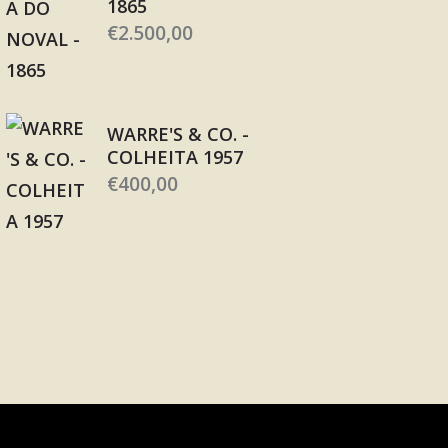
1865
€
2.500,00
WARRE'S & CO. -
COLHEITA 1957
€
400,00