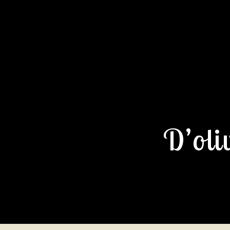
D’oli