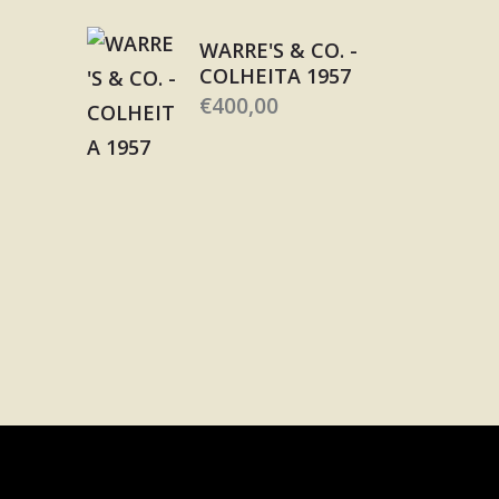
WARRE'S & CO. -
COLHEITA 1957
€
400,00