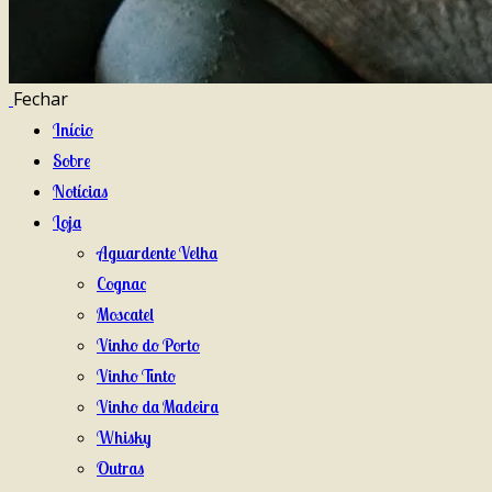
Fechar
Início
Sobre
Notícias
Loja
Aguardente Velha
Cognac
Moscatel
Vinho do Porto
Vinho Tinto
Vinho da Madeira
Whisky
Outras