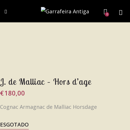
0
J. de Malliac – Hors d’age
€
180,00
Cognac Armagnac de Malliac Horsdage
ESGOTADO