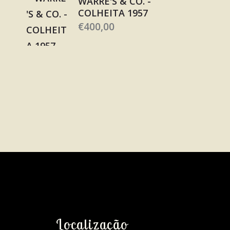
WARRE'S & CO. -
COLHEITA 1957
€
400,00
Localização