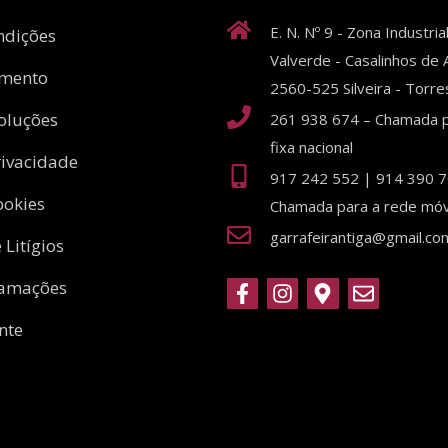
E. N. Nº 9 - Zona Industria
ndições
Valverde - Casalinhos de A
amento
2560-525 Silveira - Torr
oluções
261 938 674 – Chamada p
fixa nacional
rivacidade
917 242 552 | 914 390 7
ookies
Chamada para a rede móve
garrafeirantiga@gmail.co
 Litígios
lamações
nte