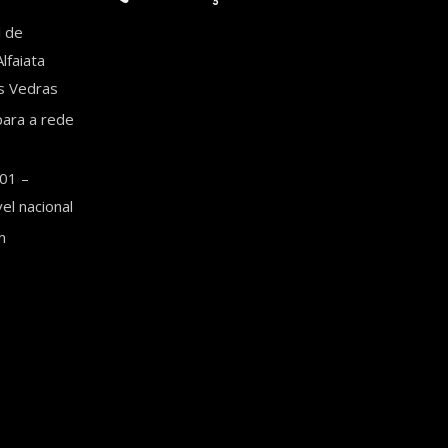
l de
lfaiata
es Vedras
ara a rede
01 –
l nacional
m