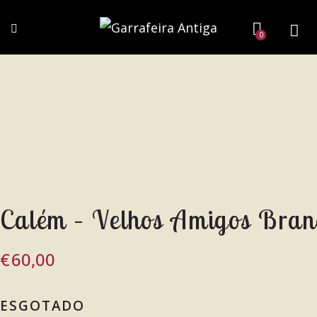
0
Calém – Velhos Amigos Bra
€
60,00
ESGOTADO