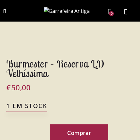
0
Burmester – Reserva L.D
Velhíssima
€
50,00
1 EM STOCK
Comprar